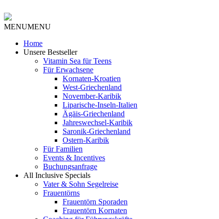
MENU
MENU
Home
Unsere Bestseller
Vitamin Sea für Teens
Für Erwachsene
Kornaten-Kroatien
West-Griechenland
November-Karibik
Liparische-Inseln-Italien
Ägäis-Griechenland
Jahreswechsel-Karibik
Saronik-Griechenland
Ostern-Karibik
Für Familien
Events & Incentives
Buchungsanfrage
All Inclusive Specials
Vater & Sohn Segelreise
Frauentörns
Frauentörn Sporaden
Frauentörn Kornaten