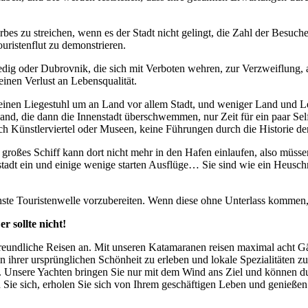
es zu streichen, wenn es der Stadt nicht gelingt, die Zahl der Besuc
ristenflut zu demonstrieren.
dig oder Dubrovnik, die sich mit Verboten wehren, zur Verzweiflung,
inen Verlust an Lebensqualität.
seinen Liegestuhl um an Land vor allem Stadt, und weniger Land und Leu
nd, die dann die Innenstadt überschwemmen, nur Zeit für ein paar Self
ch Künstlerviertel oder Museen, keine Führungen durch die Historie d
o großes Schiff kann dort nicht mehr in den Hafen einlaufen, also müs
adt ein und einige wenige starten Ausflüge… Sie sind wie ein Heuschre
chste Touristenwelle vorzubereiten. Wenn diese ohne Unterlass komme
 sollte nicht!
freundliche Reisen an. Mit unseren Katamaranen reisen maximal acht G
n ihrer ursprünglichen Schönheit zu erleben und lokale Spezialitäten z
Unsere Yachten bringen Sie nur mit dem Wind ans Ziel und können dur
Sie sich, erholen Sie sich von Ihrem geschäftigen Leben und genießen 