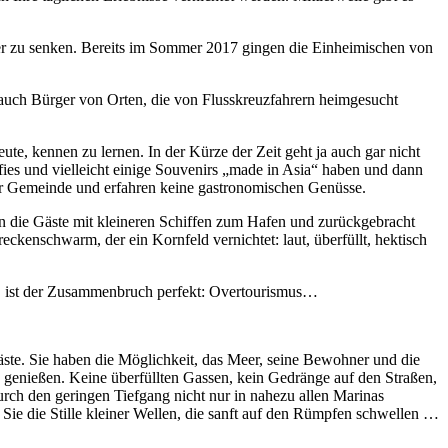
her zu senken. Bereits im Sommer 2017 gingen die Einheimischen von
 auch Bürger von Orten, die von Flusskreuzfahrern heimgesucht
te, kennen zu lernen. In der Kürze der Zeit geht ja auch gar nicht
ies und vielleicht einige Souvenirs „made in Asia“ haben und dann
er Gemeinde und erfahren keine gastronomischen Genüsse.
sen die Gäste mit kleineren Schiffen zum Hafen und zurückgebracht
ckenschwarm, der ein Kornfeld vernichtet: laut, überfüllt, hektisch
n, ist der Zusammenbruch perfekt: Overtourismus…
äste. Sie haben die Möglichkeit, das Meer, seine Bewohner und die
u genießen. Keine überfüllten Gassen, kein Gedränge auf den Straßen,
ch den geringen Tiefgang nicht nur in nahezu allen Marinas
Sie die Stille kleiner Wellen, die sanft auf den Rümpfen schwellen …