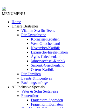
MENU
MENU
Home
Unsere Bestseller
Vitamin Sea für Teens
Für Erwachsene
Kornaten-Kroatien
West-Griechenland
November-Karibik
Liparische-Inseln-Italien
Ägäis-Griechenland
Jahreswechsel-Karibik
Saronik-Griechenland
Ostern-Karibik
Für Familien
Events & Incentives
Buchungsanfrage
All Inclusive Specials
Vater & Sohn Segelreise
Frauentörns
Frauentörn Sporaden
Frauentörn Kornaten